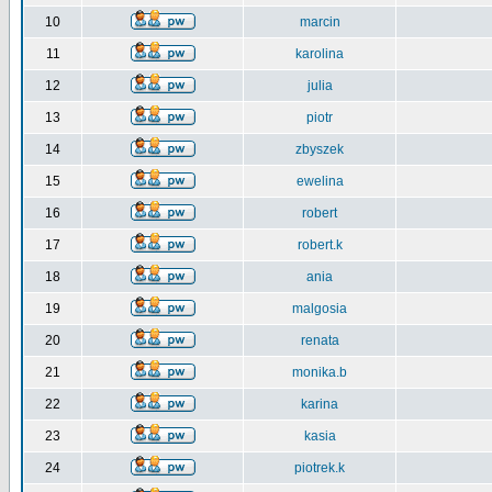
10
marcin
11
karolina
12
julia
13
piotr
14
zbyszek
15
ewelina
16
robert
17
robert.k
18
ania
19
malgosia
20
renata
21
monika.b
22
karina
23
kasia
24
piotrek.k