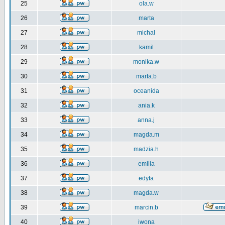
25
ola.w
26
marta
27
michal
28
kamil
29
monika.w
30
marta.b
31
oceanida
32
ania.k
33
anna.j
34
magda.m
35
madzia.h
36
emilia
37
edyta
38
magda.w
39
marcin.b
40
iwona