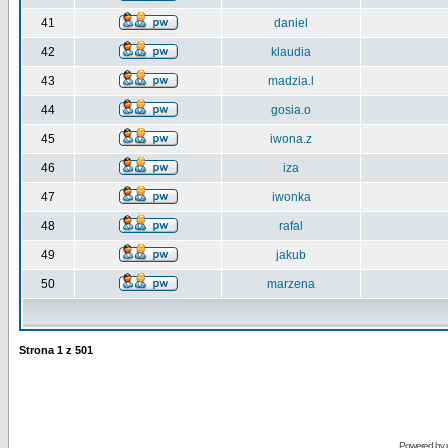
41
daniel
42
klaudia
43
madzia.l
44
gosia.o
45
iwona.z
46
iza
47
iwonka
48
rafal
49
jakub
50
marzena
Strona
1
z
501
Powered by