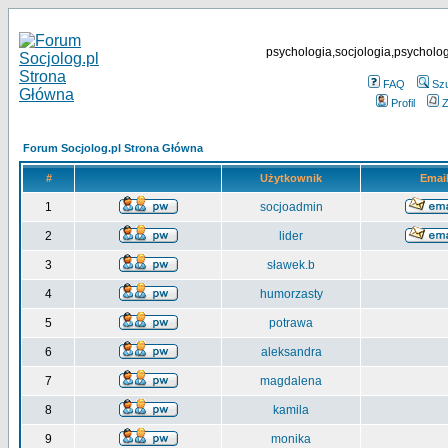
psychologia,socjologia,psycholog
FAQ
Sz
Profil
Z
Forum Socjolog.pl Strona Główna
#
Użytkownik
Emai
1
socjoadmin
2
lider
3
sławek.b
4
humorzasty
5
potrawa
6
aleksandra
7
magdalena
8
kamila
9
monika